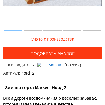
Волшебный
онтроль
мир
ачества
Фантас
бслуживания
животн
Игрушечные
питомцы
Темати
наборы
Снято с производства
Нового
фигурк
композ
ПОДОБРАТЬ АНАЛОГ
Мир
Производитель:
Markvel
(Россия)
диноза
Артикул:
nord_2
Домаш
животн
Зимняя горка Markvel Норд 2
Дикие
Всем дороги воспоминания о весёлых забавах,
животн
которыми мы увлекались в детстве.