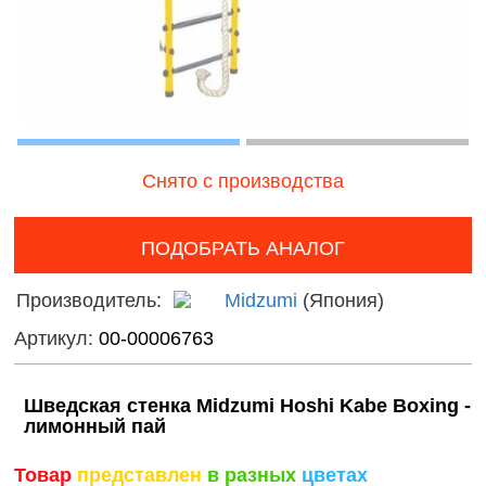
наборы для
онтроль
Дикие
девочек
ачества
животн
бслуживания
Фермерские
Птицы
заботы
Змеи, 
и лягу
Снято с производства
Насеко
ПОДОБРАТЬ АНАЛОГ
Подвод
Производитель:
Midzumi
(Япония)
Диноза
Артикул:
00-00006763
Фантас
животн
Шведская стенка Midzumi Hoshi Kabe Boxing -
лимонный пай
Темати
наборы
Товар
представлен
в разных
цветах