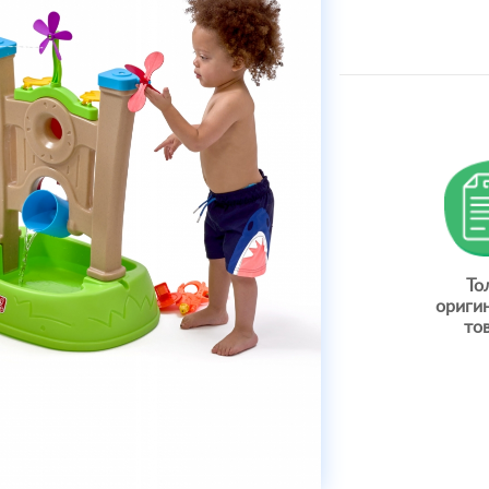
То
ориги
то