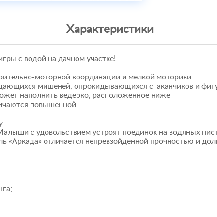
Характеристики
игры с водой на дачном участке!
 зрительно-моторной координации и мелкой моторики
вращающихся мишеней, опрокидывающихся стаканчиков и фиг
сможет наполнить ведерко, расположенное ниже
тличаются повышенной
у
Малыши с удовольствием устроят поединок на водяных пист
ель «Аркада» отличается непревзойденной прочностью и до
нга;