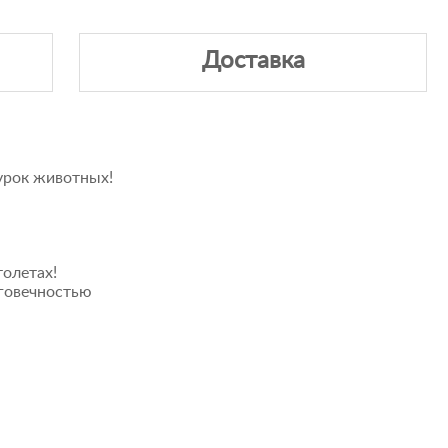
Доставка
урок животных!
олетах!
лговечностью