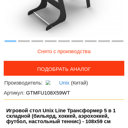
наборы для
онтроль
Дикие
девочек
ачества
животн
бслуживания
Фермерские
Птицы
заботы
Змеи, 
и лягу
Снято с производства
Насеко
ПОДОБРАТЬ АНАЛОГ
Подвод
Производитель:
Unix
(Китай)
Диноза
Артикул:
GTMFU108X59WT
Фантас
животн
Игровой стол Unix Line Трансформер 5 в 1
Темати
складной (бильярд, хоккей, аэрохоккей,
футбол, настольный теннис) - 108х59 cм
наборы