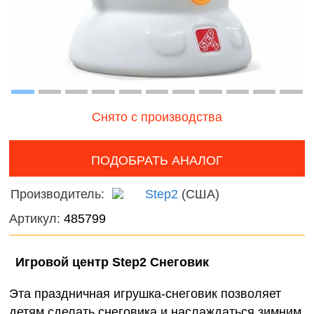
Волшебный
онтроль
мир
ачества
Фантас
бслуживания
животн
Игрушечные
питомцы
Темати
наборы
Снято с производства
Нового
фигурк
композ
ПОДОБРАТЬ АНАЛОГ
Мир
Производитель:
Step2
(США)
диноза
Артикул:
485799
Домаш
животн
Игровой центр Step2 Снеговик
Дикие
Эта праздничная игрушка-снеговик позволяет
животн
детям сделать снеговика и наслаждаться зимним