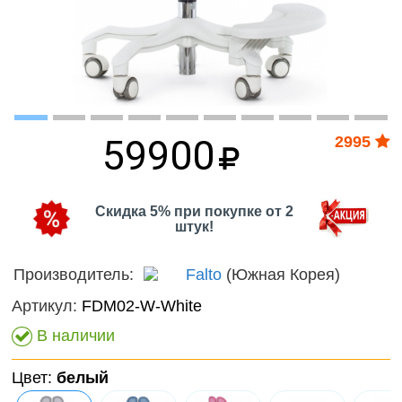
наборы для
онтроль
Домаш
девочек
ачества
животн
бслуживания
Фермерские
Дикие
заботы
животн
59900
2995
Птицы
Змеи, 
и лягу
Скидка 5% при покупке от 2
штук!
Насеко
Производитель:
Falto
(Южная Корея)
Подвод
Артикул:
FDM02-W-White
Диноза
В наличии
Фантас
Цвет:
белый
животн