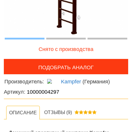
наборы для
онтроль
Домаш
девочек
ачества
животн
бслуживания
Фермерские
Дикие
заботы
животн
Птицы
Снято с производства
Змеи, 
и лягу
ПОДОБРАТЬ АНАЛОГ
Насеко
Производитель:
Kampfer
(Германия)
Артикул:
10000004297
Подвод
Диноза
ОТЗЫВЫ
(9)
ОПИСАНИЕ
Фантас
животн