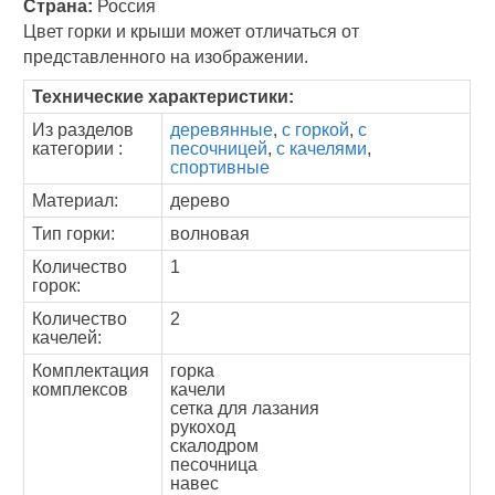
Страна:
Россия
Цвет горки и крыши может отличаться от
представленного на изображении.
Технические характеристики:
Из разделов
деревянные
,
с горкой
,
с
категории :
песочницей
,
с качелями
,
спортивные
Материал:
дерево
Тип горки:
волновая
Количество
1
горок:
Количество
2
качелей:
Комплектация
горка
комплексов
качели
сетка для лазания
рукоход
скалодром
песочница
навес