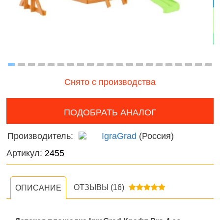
Фермерские
и лягу
онтроль
заботы
ачества
Насеко
бслуживания
Фигурки
Подвод
животных
Диноза
Снято с производства
Фантас
животн
ПОДОБРАТЬ АНАЛОГ
Темати
наборы
Производитель:
IgraGrad
(Россия)
Нового
Артикул:
2455
фигурк
композ
ОТЗЫВЫ
(16)
ОПИСАНИЕ
Мир
диноза