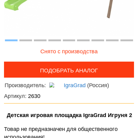
наборы для
онтроль
Дикие
девочек
ачества
животн
бслуживания
Фермерские
Птицы
заботы
Змеи, 
и лягу
Снято с производства
Насеко
ПОДОБРАТЬ АНАЛОГ
Подвод
Производитель:
IgraGrad
(Россия)
Диноза
Артикул:
2630
Фантас
животн
Детская игровая площадка IgraGrad Игруня 2
Темати
Товар не предназначен для общественного
наборы
использования!