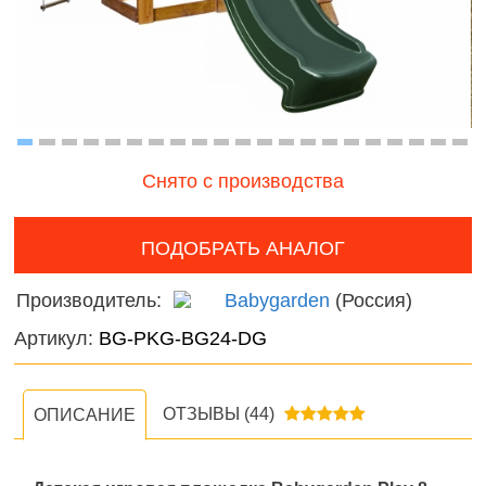
Птицы
наборы для
онтроль
девочек
ачества
Змеи, 
бслуживания
и лягу
Фермерские
заботы
Насеко
Подвод
Снято с производства
Диноза
ПОДОБРАТЬ АНАЛОГ
Фантас
животн
Производитель:
Babygarden
(Россия)
Темати
Артикул:
BG-PKG-BG24-DG
наборы
Нового
ОТЗЫВЫ
(44)
ОПИСАНИЕ
фигурк
композ