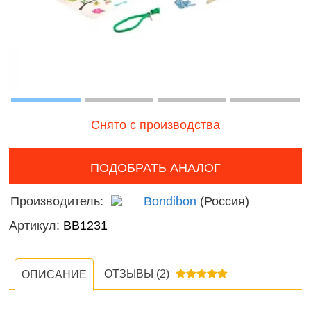
Волшебный
онтроль
мир
ачества
Фантас
бслуживания
животн
Игрушечные
питомцы
Темати
наборы
Нового
Снято с производства
фигурк
композ
ПОДОБРАТЬ АНАЛОГ
Мир
Производитель:
Bondibon
(Россия)
диноза
Артикул:
ВВ1231
Домаш
животн
ОТЗЫВЫ
(2)
ОПИСАНИЕ
Дикие
животн