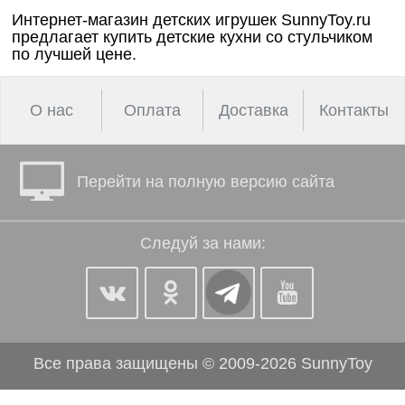
Птицы
наборы для
онтроль
Интернет-магазин детских игрушек SunnyToy.ru
девочек
ачества
предлагает купить детские кухни со стульчиком
Змеи, 
бслуживания
по лучшей цене.
и лягу
Фермерские
заботы
Насеко
О нас
Оплата
Доставка
Контакты
Подвод
Диноза
Перейти на полную версию сайта
Фантас
животн
Следуй за нами:
Темати
наборы
Нового
Все права защищены © 2009-2026 SunnyToy
фигурк
композ