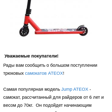
Волшебный
онтроль
мир
ачества
Фантас
бслуживания
животн
Игрушечные
питомцы
Темати
наборы
Нового
фигурк
композ
Уважаемые покупатели!
Рады вам сообщить о большом поступлении
Мир
диноза
трюковых
самокатов ATEOX
!
Домаш
Самая популярная модель
Jump ATEOX
-
животн
самокат, рассчитанный для райдеров от 6 лет и
Дикие
весом до 70кг. Он подойдет начинающим
животн